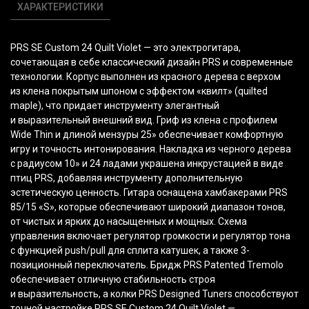
ХАРАКТЕРИСТИКИ
PRS SE Custom 24 Quilt Violet — это электрогитара,
сочетающая в себе классический дизайн PRS и современные
технологии. Корпус выполнен из красного дерева с верхом
из клена покрытым шпоном с эффектом
«квилт
»
(quilted
maple), что придает инструменту элегантный
и выразительный внешний вид. Гриф из клена с профилем
Wide Thin и длиной мензуры 25» обеспечивает комфортную
игру и точность интонирования. Накладка из черного дерева
с радиусом 10» и 24 ладами украшена инкрустацией в виде
птиц PRS, добавляя инструменту дополнительную
эстетическую ценность. Гитара оснащена хамбакерами PRS
85/15
«S
», которые обеспечивают широкий диапазон тонов,
от чистых и ярких до насыщенных и мощных. Схема
управления включает регулятор громкости и регулятор тона
с функцией push/pull для сплита катушек, а также 3-
позиционный переключатель. Бридж PRS Patented Tremolo
обеспечивает отличную стабильность строя
и выразительность, а колки PRS Designed Tuners способствуют
точной настройке.PRS SE Custom 24 Quilt Violet —