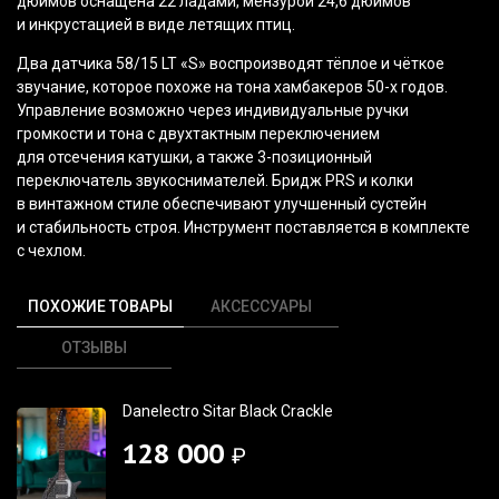
дюймов оснащена 22 ладами, мензурой 24,6 дюймов
и инкрустацией в виде летящих птиц.
Два датчика 58/15 LT
«S
» воспроизводят тёплое и чёткое
звучание, которое похоже на тона хамбакеров 50-х годов.
Управление возможно через индивидуальные ручки
громкости и тона с двухтактным переключением
для отсечения катушки, а также 3-позиционный
переключатель звукоснимателей. Бридж PRS и колки
в винтажном стиле обеспечивают улучшенный сустейн
и стабильность строя. Инструмент поставляется в комплекте
с чехлом.
ПОХОЖИЕ ТОВАРЫ
АКСЕССУАРЫ
ОТЗЫВЫ
Danelectro Sitar Black Crackle
128 000
₽