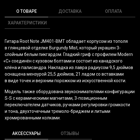
О ТОВАРЕ
ДОСТАВКА
ОПЛАТА
ХАРАКТЕРИСТИКИ
Гитара Root Note JM401-BMT обладает корпусом из тополя
в глянцевой отделке Burgundy Mist, который украшен 3-
слойным белым пикгардом. Гладкий гриф с профилем Modern
«С
» соединён с кузовом болтами и состоит из канадского
клёна и палисандра. Накладка из лавра радиусом 9,5 дюймов
оснащена мензурой 25,5 дюймов, 21 ладом со вставками
в виде точек и верхним порожком из искусственной кости.
Модель также оборудована звукоснимателями конфигурации
S-S с керамическими магнитами, 3-позиционным
переключателем датчиков, ручками регулировки громкости
и тона, двухточечным тремоло-бриджем и литыми
хромированными колками.
АКСЕССУАРЫ
ОТЗЫВЫ