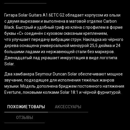
Гитара Solar Guitars A1.6ETC G2 обладает корпусом из ольхи
с двумя вырезами и выполнена в матовой отделке Carbon
Black. Быстрый и удобный гриф из клёна с профилем в форме
буквы
«С
» соединён с кузовом сквозным креплением,
что улучшает передачу вибрации струн. Накладка из чёрного
дерева оснащена универсальной мензурой 25,5 дюйма и 24
большими ладами из нержавеющей стали без маркеров.
Двенадцатый лад украшает инкрустация в виде логотипа
Solar.
Два хамбакера Seymour Duncan Solar обеспечивают мощное
звучание, подходящее для исполнения тяжёлых жанров
музыки. Модель дополнена бриджем постоянного натяжения
Evertune, локовыми колками Solar 18:1 и чёрной фурнитурой.
ПОХОЖИЕ ТОВАРЫ
АКСЕССУАРЫ
ОТЗЫВЫ