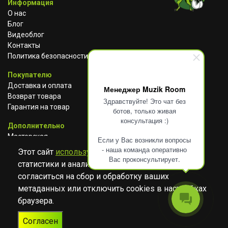
Информация
О нас
Блог
Видеоблог
Контакты
Политика безопасности
Покупателю
Доставка и оплата
Менеджер Muzik Room
Возврат товара
Здравствуйте! Это чат без
Гарантия на товар
ботов, только живая
консультация :)
Дополнительно
Мастерская
Если у Вас возникли вопросы
Сотрудничество
- наша команда оперативно
Этот сайт
использует cookies
для сбора
Вас проконсультирует.
статистики и анализа работы сайта. Просим
ВКОНТАКТЕ
АВИТО
TELEGRAM
согласиться на сбор и обработку ваших
YOUTUBE
метаданных или отключить cookies в настройках
браузера.
© Музыкальный магазин Muzik Room, 2023-2026
Согласен
Разработка
Дизайн