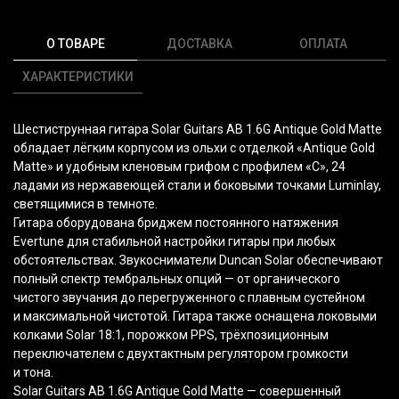
О ТОВАРЕ
ДОСТАВКА
ОПЛАТА
ХАРАКТЕРИСТИКИ
Шестиструнная гитара Solar Guitars AB 1.6G Antique Gold Matte
обладает лёгким корпусом из ольхи с отделкой
«Antique
Gold
Matte» и удобным кленовым грифом с профилем
«С
», 24
ладами из нержавеющей стали и боковыми точками Luminlay,
светящимися в темноте.
Гитара оборудована бриджем постоянного натяжения
Evertune для стабильной настройки гитары при любых
обстоятельствах. Звукосниматели Duncan Solar обеспечивают
полный спектр тембральных опций — от органического
чистого звучания до перегруженного с плавным сустейном
и максимальной чистотой. Гитара также оснащена локовыми
колками Solar 18:1, порожком PPS, трёхпозиционным
переключателем с двухтактным регулятором громкости
и тона.
Solar Guitars AB 1.6G Antique Gold Matte — совершенный