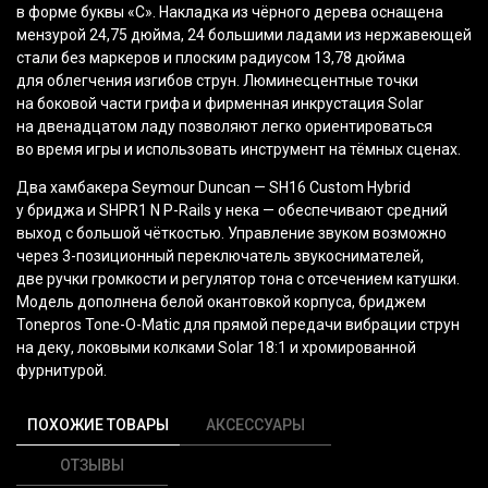
в форме буквы
«С
». Накладка из чёрного дерева оснащена
мензурой 24,75 дюйма, 24 большими ладами из нержавеющей
стали без маркеров и плоским радиусом 13,78 дюйма
для облегчения изгибов струн. Люминесцентные точки
на боковой части грифа и фирменная инкрустация Solar
на двенадцатом ладу позволяют легко ориентироваться
во время игры и использовать инструмент на тёмных сценах.
Два хамбакера Seymour Duncan — SH16 Custom Hybrid
у бриджа и SHPR1 N P-Rails у нека — обеспечивают средний
выход с большой чёткостью. Управление звуком возможно
через 3-позиционный переключатель звукоснимателей,
две ручки громкости и регулятор тона с отсечением катушки.
Модель дополнена белой окантовкой корпуса, бриджем
Tonepros Tone-O-Matic для прямой передачи вибрации струн
на деку, локовыми колками Solar 18:1 и хромированной
фурнитурой.
ПОХОЖИЕ ТОВАРЫ
АКСЕССУАРЫ
ОТЗЫВЫ