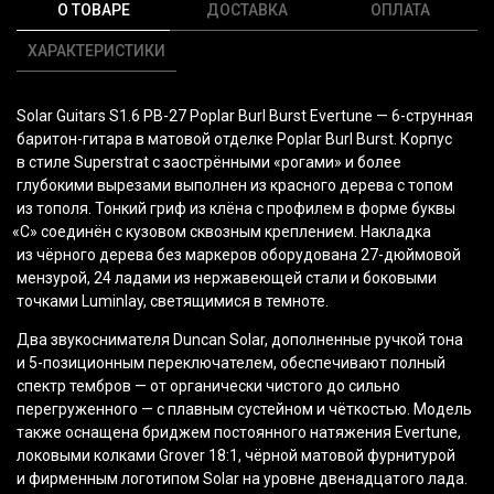
О ТОВАРЕ
ДОСТАВКА
ОПЛАТА
ХАРАКТЕРИСТИКИ
Solar Guitars S1.6 PB-27 Poplar Burl Burst Evertune — 6-струнная
баритон-гитара в матовой отделке Poplar Burl Burst. Корпус
в стиле Superstrat с заострёнными
«рогами
» и более
глубокими вырезами выполнен из красного дерева с топом
из тополя. Тонкий гриф из клёна с профилем в форме буквы
«С
» соединён с кузовом сквозным креплением. Накладка
из чёрного дерева без маркеров оборудована 27-дюймовой
мензурой, 24 ладами из нержавеющей стали и боковыми
точками Luminlay, светящимися в темноте.
Два звукоснимателя Duncan Solar, дополненные ручкой тона
и 5-позиционным переключателем, обеспечивают полный
спектр тембров — от органически чистого до сильно
перегруженного — с плавным сустейном и чёткостью. Модель
также оснащена бриджем постоянного натяжения Evertune,
локовыми колками Grover 18:1, чёрной матовой фурнитурой
и фирменным логотипом Solar на уровне двенадцатого лада.