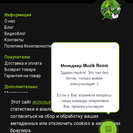
Информация
О нас
Блог
Видеоблог
Контакты
Политика безопасности
Покупателю
Доставка и оплата
Менеджер Muzik Room
Возврат товара
Здравствуйте! Это чат без
Гарантия на товар
ботов, только живая
консультация :)
Дополнительно
Мастерская
Если у Вас возникли вопросы
Сотрудничество
- наша команда оперативно
Этот сайт
использует cookies
для сбора
Вас проконсультирует.
статистики и анализа работы сайта. Просим
ВКОНТАКТЕ
АВИТО
TELEGRAM
согласиться на сбор и обработку ваших
YOUTUBE
метаданных или отключить cookies в настройках
браузера.