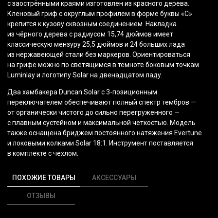
с заострёнными краями изготовлен из красного дерева.
Кленовый гриф с округлым профилем в форме буквы
«С
»
крепится к кузову сквозным соединением. Накладка
из чёрного дерева с радиусом 15,74 дюймов имеет
классическую мензуру 25,5 дюймов и 24 больших лада
из нержавеющей стали без маркеров. Ориентироваться
на грифе можно по светящимся в темноте боковым точкам
Luminlay и логотипу Solar на двенадцатом ладу.
Два хамбакера Duncan Solar с 3-позиционным
переключателем обеспечивают полный спектр тембров —
от органически чистого до сильно перегруженного —
с плавным сустейном и максимальной чёткостью. Модель
также оснащена бриджем постоянного натяжения Evertune
и локовыми колками Solar 18:1. Инструмент поставляется
в комплекте с чехлом.
ПОХОЖИЕ ТОВАРЫ
АКСЕССУАРЫ
ОТЗЫВЫ