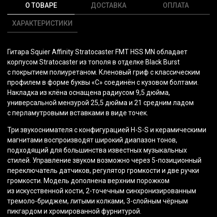
О ТОВАРЕ
ДОСТАВКА
ОПЛАТА
ХАРАКТЕРИСТИКИ
Гитара Squier Affinity Stratocaster FMT HSS MN обладает
корпусом Stratocaster из тополя в отделке Black Burst
с покрытием полиуретаном. Кленовый гриф с классическим
профилем в форме буквы
«С
» соединён с кузовом болтами.
Накладка из клёна оснащена радиусом 9,5 дюйма,
универсальной мензурой 25,5 дюйма и 21 средним ладом
с перламутровыми вставками в виде точек.
Три звукоснимателя с конфигурацией H-S-S и керамическими
магнитами воспроизводят широкий диапазон тонов,
подходящий для большинства известных музыкальных
стилей. Управление звуком возможно через 5-позиционный
переключатель датчиков, регулятор громкости и две ручки
громкости. Модель дополнена верхним порожком
из искусственной кости, 2-точечным синхронизированным
тремоло-бриджем, литыми колками, 3-слойным чёрным
пикгардом и хромированной фурнитурой.