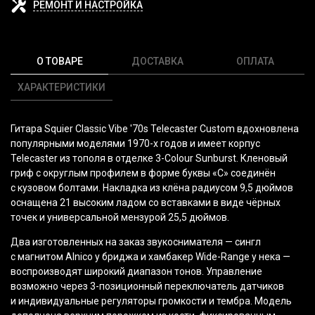
РЕМОНТ И НАСТРОЙКА
О ТОВАРЕ
ДОСТАВКА
ОПЛАТА
ХАРАКТЕРИСТИКИ
Гитара Squier Classic Vibe '70s Telecaster Custom вдохновлена
популярными моделями 1970-х годов и имеет корпус
Telecaster из тополя в отделке 3-Colour Sunburst. Кленовый
гриф с округлым профилем в форме буквы
«С
» соединён
с кузовом болтами. Накладка из клёна радиусом 9,5 дюймов
оснащена 21 высоким ладом со вставками в виде чёрных
точек и универсальной мензурой 25,5 дюймов.
Два изготовленных на заказ звукоснимателя — сингл
с магнитом Alnico у бриджа и хамбакер Wide-Range у нека —
воспроизводят широкий диапазон тонов. Управление
возможно через 3-позиционный переключатель датчиков
и индивидуальные регуляторы громкости и тембра. Модель