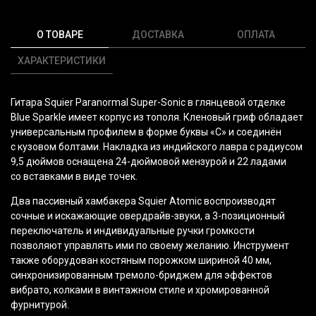
О ТОВАРЕ
ДОСТАВКА
ОПЛАТА
ХАРАКТЕРИСТИКИ
Гитара Squier Paranormal Super-Sonic в глянцевой отделке
Blue Sparkle имеет корпус из тополя. Кленовый гриф обладает
универсальным профилем в форме буквы
«С
» и соединён
с кузовом болтами. Накладка из индийского лавра с радиусом
9,5 дюймов оснащена 24-дюймовой мензурой и 22 ладами
со вставками в виде точек.
Два пассивный хамбакера Squier Atomic воспроизводят
сочные и искажающие овердрайв-звуки, а 3-позиционный
переключатель и индивидуальные ручки громкости
позволяют управлять ими по своему желанию. Инструмент
также оборудован костяным порожком шириной 40 мм,
синхронизированным тремоло-бриджем для эффектов
вибрато, колками в винтажном стиле и хромированной
фурнитурой.