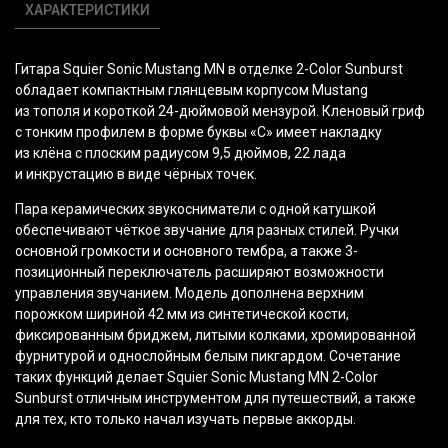
ХАРАКТЕРИСТИКИ
Гитара Squier Sonic Mustang MN в отделке 2-Color Sunburst
обладает компактным глянцевым корпусом Mustang
из тополя и короткой 24-дюймовой мензурой. Кленовый гриф
с тонким профилем в форме буквы
«C
» имеет накладку
из клёна с плоским радиусом 9,5 дюймов, 22 лада
и инкрустацию в виде чёрных точек.
Пара керамических звукосниматели с одной катушкой
обеспечивают чёткое звучание для разных стилей. Ручки
основной громкости и основного тембра, а также 3-
позиционный переключатель расширяют возможности
управления звучанием. Модель дополнена верхним
порожком шириной 42 мм из синтетической кости,
фиксированным бриджем, литыми колками, хромированной
фурнитурой и однослойным белым пикгардом. Сочетание
таких функций делает Squier Sonic Mustang MN 2-Color
Sunburst отличным инструментом для путешествий, а также
для тех, кто только начал изучать первые аккорды.