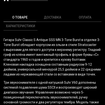
О ТОВАРЕ
ДОСТАВКА
ОПЛАТА
ХАРАКТЕРИСТИКИ
Гитара Suhr Classic S Antique SSS MN 3-Tone Burst в отделке 3-
Tone Burst обладает корпусом из ольхи в стиле Stratocaster
с вырезами для лёгкого доступа к верхнему регистру. Гладкий
гриф из клёна имеет винтажный профиль в форме буквы
«C
»
стандарта 1960-х годов и крепится к кузову болтами.
Кленовая накладка оснащена составным радиусом 9-12
дюймов, универсальной мензурой 25,5 дюймов и 22 средними
ладами из нержавеющей стали со вставками в виде точек.
Три звукоснимателя с одной катушкой Suhr V60 дополнены
системой подавления шума SSCII и воспроизводят широкий
диапазон звучания. Управление возможно через 5-
позиционный переключатель звукоснимателей, ручку
основной громкости и два регулятора тембра. Модель также