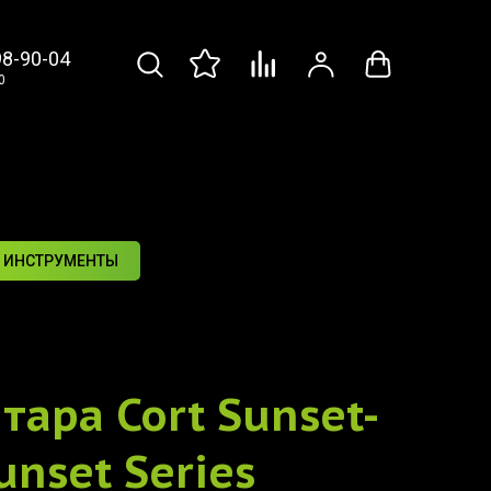
98-90-04
0
 ИНСТРУМЕНТЫ
итара
Cort Sunset-
unset Series