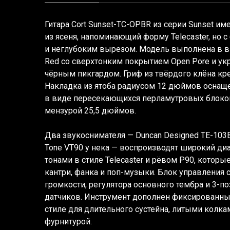
Гитара Cort Sunset-TC-OPBR из серии Sunset и
из ясеня, напоминающий форму Telecaster, но 
и неглубоким вырезом. Модель выполнена в в
Red со сверхтонким покрытием Open Pore и у
чёрным пикгардом. Гриф из твёрдого клёна кре
Накладка из ятоба радиусом 12 дюймов оснаще
в виде пересекающихся перламутровых блоко
мензурой 25,5 дюймов.
Два звукоснимателя — Duncan Designed TE-103B
Tone VT90 у нека — воспроизводят широкий ди
тонами в стиле Telecaster и рёвом P90, которые
кантри, фанка и поп-музыки. Блок управления 
громкости, регулятора основного тембра и 3-
датчиков. Инструмент дополнен фиксированн
стиле для длительного сустейна, литыми колк
фурнитурой.