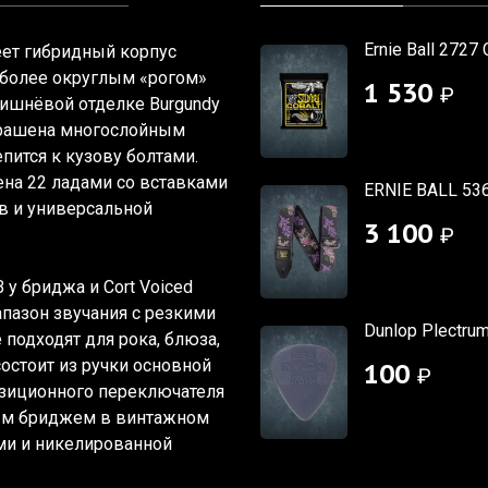
Ernie Ball 2727 
меет гибридный корпус
с более округлым
«рогом
»
1 530
₽
ишнёвой отделке Burgundy
крашена многослойным
пится к кузову болтами.
на 22 ладами со вставками
ERNIE BALL 536
в и универсальной
3 100
₽
 у бриджа и Cort Voiced
апазон звучания с резкими
Dunlop Plectrum
 подходят для рока, блюза,
состоит из ручки основной
100
₽
позиционного переключателя
ым бриджем в винтажном
ами и никелированной