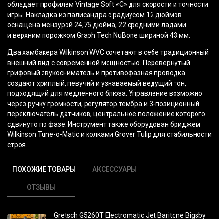
обладает профилем Vintage Soft
«C
» для скорости и точности
игры. Накладка из палисандра с радиусом 12 дюймов
оснащена мензурой 24,75 дюйма, 22 средними ладами
и верхним порожком Graph Tech NuBone шириной 43 мм.
Два хамбакера Wilkinson WVC сочетают в себе традиционный
внешний вид с современной мощностью. Перевернутый
грифовый звукосниматель и противофазная проводка
создают хриплый, певучий и узнаваемый ведущий тон,
подходящий для медленного блюза. Управление возможно
через ручку громкости, регулятор тембра и 3-позиционный
переключатель датчиков, центральное положение которого
сдвинуто по фазе. Инструмент также оборудован бриджем
Wilkinson Tune-o-Matic и колками Grover Tulip для стабильности
строя.
ПОХОЖИЕ ТОВАРЫ
АКСЕССУАРЫ
ОТЗЫВЫ
Gretsch G5260T Electromatic Jet Baritone Bigsby