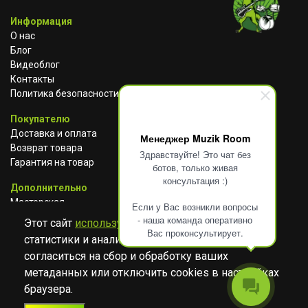
Информация
О нас
Блог
Видеоблог
Контакты
Политика безопасности
Покупателю
Доставка и оплата
Менеджер Muzik Room
Возврат товара
Здравствуйте! Это чат без
Гарантия на товар
ботов, только живая
консультация :)
Дополнительно
Мастерская
Если у Вас возникли вопросы
Сотрудничество
- наша команда оперативно
Этот сайт
использует cookies
для сбора
Вас проконсультирует.
статистики и анализа работы сайта. Просим
ВКОНТАКТЕ
АВИТО
TELEGRAM
согласиться на сбор и обработку ваших
YOUTUBE
метаданных или отключить cookies в настройках
браузера.
© Музыкальный магазин Muzik Room, 2023-2026