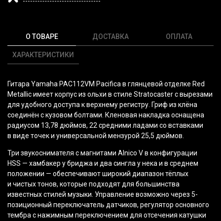
О ТОВАРЕ
ДОСТАВКА
ОПЛАТА
ХАРАКТЕРИСТИКИ
Гитара Yamaha PAC112VM Pacifica в глянцевой отделке Red
Metallic имеет корпус из ольхи в стиле Stratocaster с вырезами
для удобного доступа к верхнему регистру. Гриф из клёна
соединён с кузовом болтами. Кленовая накладка оснащена
радиусом 13,78 дюймов, 22 средними ладами со вставками
в виде точек и универсальной мензурой 25,5 дюймов.
Три звукоснимателя с магнитами Alnico V в конфигурации
HSS — хамбакер у бриджа и два сингла у нека и в среднем
положении — обеспечивают широкий диапазон тёплых
и чистых тонов, которые подходят для большинства
известных стилей музыки. Управление возможно через 5-
позиционный переключатель датчиков, регулятор основного
тембра с нажимным переключением для отсечения катушки