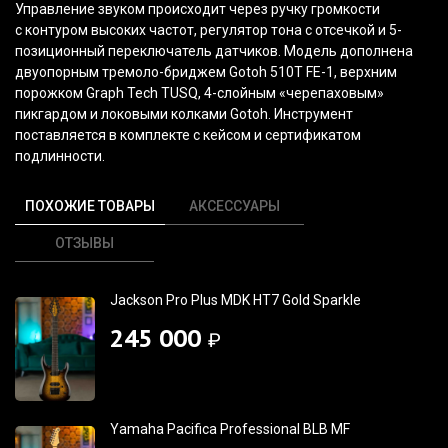
Управление звуком происходит через ручку громкости
с контуром высоких частот, регулятор тона с отсечкой и 5-
позиционный переключатель датчиков. Модель дополнена
двуопорным тремоло-бриджем Gotoh 510T FE-1, верхним
порожком Graph Tech TUSQ, 4-слойным
«черепаховым
»
пикгардом и локовыми колками Gotoh. Инструмент
поставляется в комплекте с кейсом и сертификатом
подлинности.
ПОХОЖИЕ ТОВАРЫ
АКСЕССУАРЫ
ОТЗЫВЫ
Jackson Pro Plus MDK HT7 Gold Sparkle
245 000
₽
Yamaha Pacifica Professional BLB MF