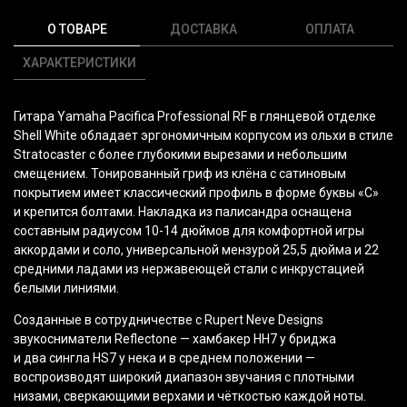
О ТОВАРЕ
ДОСТАВКА
ОПЛАТА
ХАРАКТЕРИСТИКИ
Гитара Yamaha Pacifica Professional RF в глянцевой отделке
Shell White обладает эргономичным корпусом из ольхи в стиле
Stratocaster с более глубокими вырезами и небольшим
смещением. Тонированный гриф из клёна с сатиновым
покрытием имеет классический профиль в форме буквы
«С
»
и крепится болтами. Накладка из палисандра оснащена
составным радиусом 10-14 дюймов для комфортной игры
аккордами и соло, универсальной мензурой 25,5 дюйма и 22
средними ладами из нержавеющей стали с инкрустацией
белыми линиями.
Созданные в сотрудничестве с Rupert Neve Designs
звукосниматели Reflectone — хамбакер HH7 у бриджа
и два сингла HS7 у нека и в среднем положении —
воспроизводят широкий диапазон звучания с плотными
низами, сверкающими верхами и чёткостью каждой ноты.