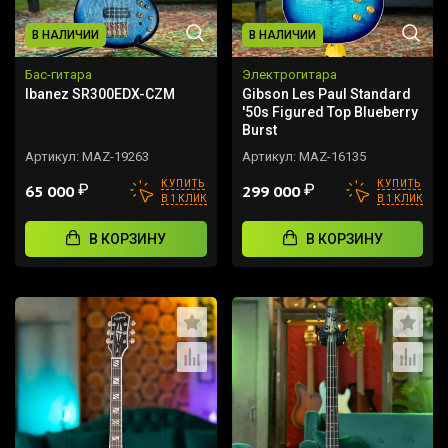
В НАЛИЧИИ
В НАЛИЧИИ
Бас-гитара
Электрогитара
Ibanez SR300EDX-CZM
Gibson Les Paul Standard
'50s Figured Top Blueberry
Burst
Артикул:
MAZ-19263
Артикул:
MAZ-16135
КУПИТЬ
КУПИТЬ
₽
₽
65 000
299 000
В 1 КЛИК
В 1 КЛИК
В КОРЗИНУ
В КОРЗИНУ