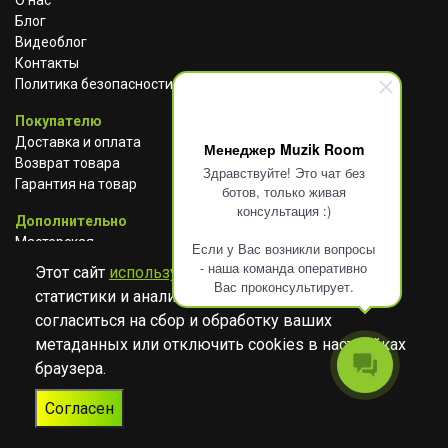
О нас
Блог
Видеоблог
Контакты
Политика безопасности
Покупателю
Доставка и оплата
Менеджер Muzik Room
Возврат товара
Здравствуйте! Это чат без
Гарантия на товар
ботов, только живая
консультация :)
Дополнительно
Мастерская
Если у Вас возникли вопросы
Сотрудничество
- наша команда оперативно
Этот сайт
использует cookies
для сбора
Вас проконсультирует.
статистики и анализа работы сайта. Просим
ВКОНТАКТЕ
АВИТО
TELEGRAM
согласиться на сбор и обработку ваших
YOUTUBE
метаданных или отключить cookies в настройках
браузера.
© Музыкальный магазин Muzik Room, 2023-2026
Согласен
Разработка
Дизайн
ORIGINAL
TANYA HAYDEN