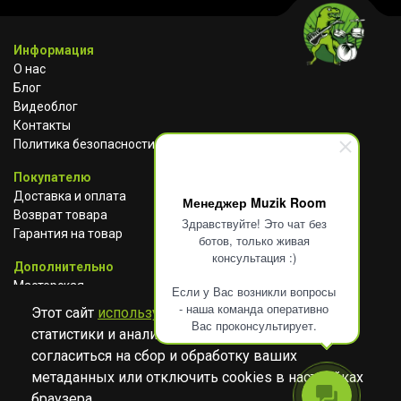
Информация
О нас
Блог
Видеоблог
Контакты
Политика безопасности
Покупателю
Доставка и оплата
Менеджер Muzik Room
Возврат товара
Здравствуйте! Это чат без
Гарантия на товар
ботов, только живая
консультация :)
Дополнительно
Мастерская
Если у Вас возникли вопросы
Сотрудничество
- наша команда оперативно
Этот сайт
использует cookies
для сбора
Вас проконсультирует.
статистики и анализа работы сайта. Просим
ВКОНТАКТЕ
АВИТО
TELEGRAM
согласиться на сбор и обработку ваших
YOUTUBE
метаданных или отключить cookies в настройках
браузера.