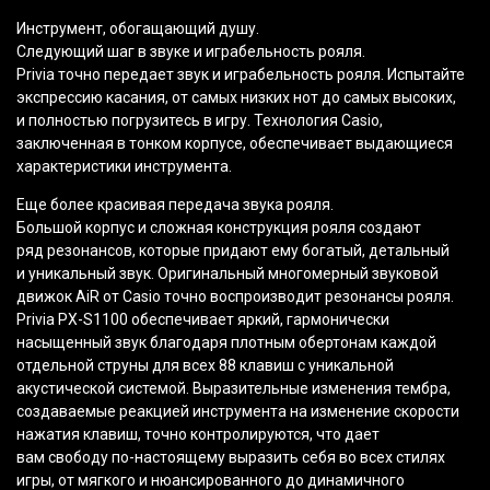
Инструмент, обогащающий душу.
Следующий шаг в звуке и играбельность рояля.
Privia точно передает звук и играбельность рояля. Испытайте
экспрессию касания, от самых низких нот до самых высоких,
и полностью погрузитесь в игру. Технология Casio,
заключенная в тонком корпусе, обеспечивает выдающиеся
характеристики инструмента.
Еще более красивая передача звука рояля.
Большой корпус и сложная конструкция рояля создают
ряд резонансов, которые придают ему богатый, детальный
и уникальный звук. Оригинальный многомерный звуковой
движок AiR от Casio точно воспроизводит резонансы рояля.
Privia PX-S1100 обеспечивает яркий, гармонически
насыщенный звук благодаря плотным обертонам каждой
отдельной струны для всех 88 клавиш с уникальной
акустической системой. Выразительные изменения тембра,
создаваемые реакцией инструмента на изменение скорости
нажатия клавиш, точно контролируются, что дает
вам свободу по-настоящему выразить себя во всех стилях
игры, от мягкого и нюансированного до динамичного