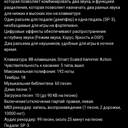
которая позволяет комбинировать два звука, и функцией
разделения, которая позволяет назначать два разных звука
для низких и высоких зон на клавиатуре.
Один разъем для педали
(демпфер
) и одна педаль
(SP
-3),
необходимые для игры на фортепиано.
Цифровые эффекты обеспечивают распространение
и глубину звука
(Режим
звука, Хорус, Яркость и DSP).
Два разъема для наушников, удобные для игры в ночное
время.
Клавиатура: 88-клавишная, Smart Scaled Hammer Action.
Чувствительность к касанию: 5 типа, выкл.
Максимальная полифония: 192 ноты.
Тембры: 18.
Музыкальная библиотека: 60 песен.
Демо песни: 1.
Загрузка песен: 10
(до
90 KB на песню).
Включение\отключение партий: правая, левая.
MIDI рекордер: запись, воспроизведение
(1
песня, 2 дорожки,
10000 нот).
Аудио рекордер: 99 песен, около 25 минут на песню.
Педали: SP-3.