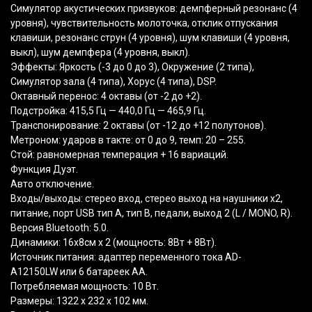
Симулятор акустических призвуков: демпферный резонанс
(4
уровня), чувствительность молоточка, отклик отпускания
клавиши, резонанс струн
(4
уровня), шум клавиши
(4
уровня,
выкл), шум демпфера
(4
уровня, выкл).
Эффекты: Яркость
(
-3 до 0 до 3), Окружение
(2
типа),
Симулятор зала
(4
типа), Хорус
(4
типа), DSP.
Октавный перенос: 4 октавы
(от
-2 до +2).
Подстройка: 415,5 Гц — 440,0 Гц — 465,9 Гц.
Транспонирование: 2 октавы
(от
-12 до +12 полутонов).
Метроном: ударов в такте: от 0 до 9, темп: 20 – 255.
Стой: равномерная темперация + 16 вариаций.
Функция Дуэт.
Авто отключение.
Входы/выходы: стерео вход, стерео выход на наушники х2,
питание, порт USB тип А, тип B, педали, выход 2
(L
/ MONO, R).
Версия Bluetooth: 5.0.
Динамики: 16х8см х 2
(мощность
: 8Вт + 8Вт).
Источник питания: адаптер переменного тока AD-
A12150LW или 6 батареек АА.
Потребляемая мощность: 10 Вт.
Размеры: 1322 х 232 х 102 мм.