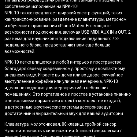
типам воспроизведения ритма. Или запишите и зациклите
собственное исполнение на NPK-10!
NPK-10 также предлагает широкий спектр функций, таких
как транспонирование, разделение клавитатуры, метроном
и обучение в приложении
«Piano
Mate». Его мощные
возможности подключения, включая USB MIDI, AUX IN и OUT, 2
разъема для наушников и подключение педального / 3-
педального блока, предоставляют вам еще больше
возможностей.
NPK-10 легко впишется в любой интерьер и пространство
благодаря своему современному, простому и компактному
внешнему виду. Играете вы дома или во дворе, случайное
выступление в кофейне или уличная вечеринка, NPK-10
идеально подходит для мероприятий в небольших
помещениях. Это портативное и простое в установке пианино
с несколькими вариантами стоек
(в
комплект не входят),
а встроенные акустические системы воспроизведут
достаточный и выразительный звук для вашей аудитории.
Клавиатура: молоточковая, 88 клавиш, тройной сенсор.
Чувствительность к силе нажатия: 5 типов
(сверхлегкая
/