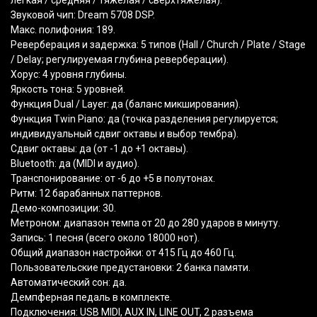
легкая / средняя / тяжелая / сверхтяжелая).
Звуковой чип: Dream 5708 DSP.
Макс. полифония: 189.
Реверберация и задержка: 5 типов
(Hall
/ Church / Plate / Stage
/ Delay; регулируемая глубина реверберации).
Хорус: 4 уровня глубины.
Яркость тона: 5 уровней.
Функция Dual / Layer: да
(баланс
микширования).
Функция Twin Piano: да
(точка
разделения регулируется;
индивидуальный сдвиг октавы и выбор тембра).
Сдвиг октавы: да
(от
-1 до +1 октавы).
Bluetooth: да
(MIDI
и аудио).
Транспонирование: от -6 до +5 в полутонах.
Ритм: 12 барабанных паттернов.
Демо-композиции: 30.
Метроном: диапазон темпа от 20 до 280 ударов в минуту.
Запись: 1 песня
(всего
около 18000 нот).
Общий диапазон настройки: от 415 Гц до 460 Гц.
Пользовательские предустановки: 2 банка памяти.
Автоматический сон: да.
Демпферная педаль в комплекте.
Подключения: USB MIDI, AUX IN, LINE OUT, 2 разъема