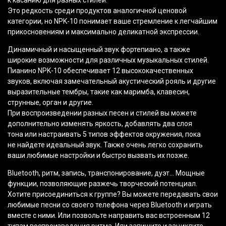
к касанию для разных стилей.
Это редкость среди продуктов аналогичной ценовой
категории, но NPK-10 понимает ваше стремление к легчайшим
прикосновениям и максимально деликатной экспрессии.
Динамичный и насыщенный звук фортепиано, а также
широкие возможности для различных музыкальных стилей.
Пианино NPK-10 обеспечивает 12 высококачественных
звуков, включая замечательный акустический рояль и другие
выразительные тембры, такие как маримба, клавесин,
струнные, орган и другие.
При воспроизведении разных песен и стилей вы можете
дополнительно изменять яркость, добавлять два слоя
тона или настраивать 5 типов эффектов окружения, пока
не найдете идеальный звук. Также очень легко сохранить
ваши любимые настройки и быстро вызвать их позже.
Bluetooth, ритм, запись, транспонирование, дуэт… Мощные
функции, позволяющие разжечь творческий потенциал.
Хотите присоединиться к группе? Вы можете передавать свои
любимые песни со своего телефона через Bluetooth и играть
вместе с ними. Или позвольте направить вас встроенным 12