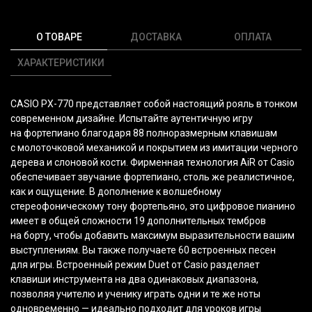
О ТОВАРЕ
ДОСТАВКА
ОПЛАТА
ХАРАКТЕРИСТИКИ
CASIO PX-770 представляет собой настоящий рояль в тонком
современном дизайне. Испытайте аутентичную игру
на фортепиано благодаря 88 полноразмерным клавишам
с молоточковой механикой и покрытием из имитации черного
дерева и слоновой кости. Фирменная технология AiR от Casio
обеспечивает звучание фортепиано, столь же реалистичное,
как и ощущение. В дополнение к волшебному
стереофоническому тону фортепьяно, это цифровое пианино
имеет в общей сложности 19 дополнительных тембров
на борту, чтобы добавить максимум выразительности вашим
выступлениям. Вы также получаете 60 встроенных песен
для игры. Встроенный режим Duet от Casio разделяет
клавиши инструмента на два одинаковых диапазона,
позволяя учителю и ученику играть одни и те же ноты
одновременно — идеально подходит для уроков игры