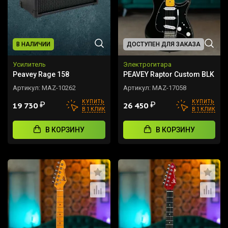
В НАЛИЧИИ
ДОСТУПЕН ДЛЯ ЗАКАЗА
Усилитель
Электрогитара
Peavey Rage 158
PEAVEY Raptor Custom BLK
Артикул:
MAZ-10262
Артикул:
MAZ-17058
КУПИТЬ
КУПИТЬ
₽
₽
19 730
26 450
В 1 КЛИК
В 1 КЛИК
В КОРЗИНУ
В КОРЗИНУ