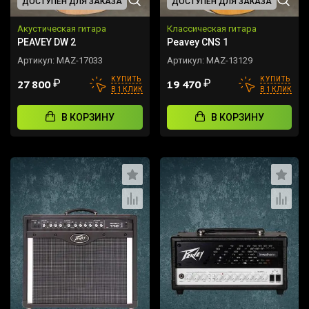
ДОСТУПЕН ДЛЯ ЗАКАЗА
ДОСТУПЕН ДЛЯ ЗАКАЗА
Акустическая гитара
Классическая гитара
PEAVEY DW 2
Peavey CNS 1
Артикул:
MAZ-17033
Артикул:
MAZ-13129
КУПИТЬ
КУПИТЬ
₽
₽
27 800
19 470
В 1 КЛИК
В 1 КЛИК
В КОРЗИНУ
В КОРЗИНУ