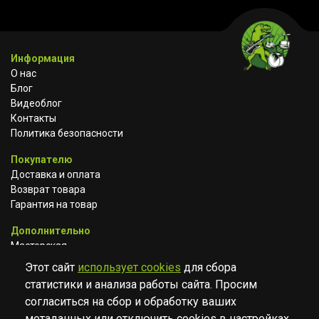
Информация
О нас
Блог
Видеоблог
Контакты
Политика безопасности
Покупателю
Доставка и оплата
Возврат товара
Гарантия на товар
Дополнительно
Мастерская
Сотрудничество
Этот сайт
использует cookies
для сбора
статистики и анализа работы сайта. Просим
ВКОНТАКТЕ
АВИТО
TELEGRAM
согласиться на сбор и обработку ваших
YOUTUBE
метаданных или отключить cookies в настройках