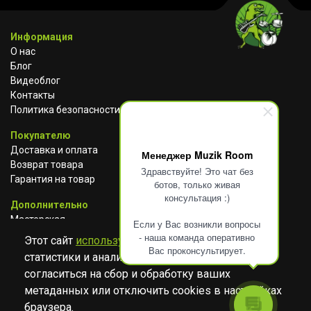
Информация
О нас
Блог
Видеоблог
Контакты
Политика безопасности
Покупателю
Доставка и оплата
Менеджер Muzik Room
Возврат товара
Здравствуйте! Это чат без
Гарантия на товар
ботов, только живая
консультация :)
Дополнительно
Мастерская
Если у Вас возникли вопросы
Сотрудничество
- наша команда оперативно
Этот сайт
использует cookies
для сбора
Вас проконсультирует.
статистики и анализа работы сайта. Просим
ВКОНТАКТЕ
АВИТО
TELEGRAM
согласиться на сбор и обработку ваших
YOUTUBE
метаданных или отключить cookies в настройках
браузера.