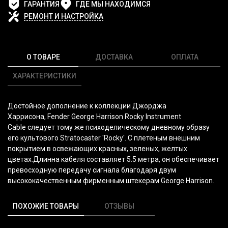
ГАРАНТИЯ
ГДЕ МЫ НАХОДИМСЯ
РЕМОНТ И НАСТРОЙКА
О ТОВАРЕ
ДОСТАВКА
ОПЛАТА
ХАРАКТЕРИСТИКИ
Достойное дополнение к коллекции Джорджа
Харрисона,
Fender George Harrison Rocky Instrument
Cable
следует тому же психоделическому дневному образу
его культового Stratocaster 'Rocky'. С плетеным внешним
покрытием в освежающих красных, зеленых, желтых
цветах.Длинна
кабеля составляет 5.5 метра, он обеспечивает
превосходную передачу сигнала благодаря двум
высококачественным фирменным штекерам George Harrison.
ПОХОЖИЕ ТОВАРЫ
ОТЗЫВЫ