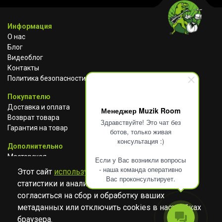
Информация
О нас
Блог
Видеоблог
Контакты
Политика безопасности
Покупателю
Доставка и оплата
Менеджер Muzik Room
Возврат товара
Здравствуйте! Это чат без
Гарантия на товар
ботов, только живая
консультация :)
Дополнительно
Мастерская
Если у Вас возникли вопросы
Сотрудничество
- наша команда оперативно
Этот сайт
использует cookies
для сбора
Вас проконсультирует.
статистики и анализа работы сайта. Просим
ВКОНТАКТЕ
АВИТО
TELEGRAM
согласиться на сбор и обработку ваших
YOUTUBE
метаданных или отключить cookies в настройках
браузера.