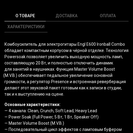
О ТОВАРЕ
ДОСТАВКА
ОПЛАТА
ХАРАКТЕРИСТИКИ
Комбоусилитель для электрогитары Engl E600 Ironball Combo
обладает компактным корпусом в чёрной отделке. Технология
Powersoak позволяет увеличить выходную мощность ламп,
составляющую 20 Вт, и полностью отключить динамик
для занятий в наушниках. Функция Master Volume Boost
(M
.V.B.) обеспечивает педальное увеличение основной
громкости, а регулятор Presence и встроенная реверберация
делают этот звуковой пакет готовым как к записи в студии,
так и к выступлению на сцене.
Основные характеристики:
— 4 канала: Clean, Crunch, Soft Lead, Heavy Lead
— Power Soak
(Full
Power, 5 Вт, 1 Вт, Speaker Off)
— Master Volume Boost
(M
.V.B.)
— Последовательный цикл эффектов с ламповым буфером