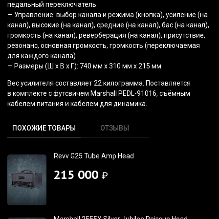
педальный переключатель
— Управление: выбор канала и режима
(кнопка
), усиление
(на
канал), высокие
(на
канал), средние
(на
канал), бас
(на
канал),
громкость
(на
канал), реверберация
(на
канал), присутствие,
резонанс, основная громкость, громкость
(переключаемая
для каждого канала)
— Размеры
(Ш
х В х Г): 740 мм х 310 мм х 215 мм.
Вес усилителя составляет 22 килограмма. Поставляется
в комплекте с футсвичем Marshall PEDL-91016, съёмным
кабелем питания и кабелем для динамика.
ПОХОЖИЕ ТОВАРЫ
ОТЗЫВЫ
Revv G25 Tube Amp Head
215 000
₽
Marshall 2555X Silver Jubilee Reissue Head