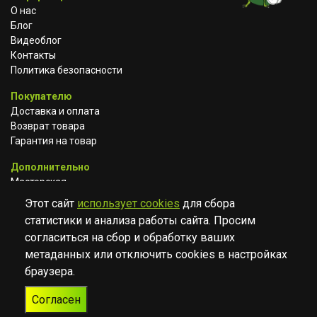
О нас
Блог
Видеоблог
Контакты
Политика безопасности
Покупателю
Доставка и оплата
Возврат товара
Гарантия на товар
Дополнительно
Мастерская
Сотрудничество
Этот сайт
использует cookies
для сбора
статистики и анализа работы сайта. Просим
ВКОНТАКТЕ
АВИТО
TELEGRAM
согласиться на сбор и обработку ваших
YOUTUBE
метаданных или отключить cookies в настройках
браузера.
© Музыкальный магазин Muzik Room, 2023-2026
Согласен
Разработка
Дизайн
ORIGINAL
TANYA HAYDEN