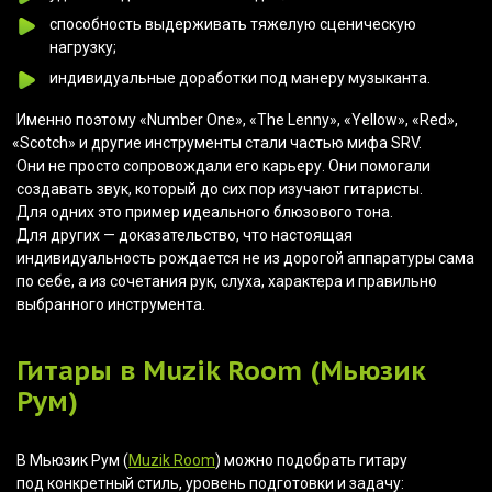
способность выдерживать тяжелую сценическую
нагрузку;
индивидуальные доработки под манеру музыканта.
Именно поэтому
«Number
One»,
«The
Lenny»,
«Yellow
»,
«Red
»,
«Scotch
» и другие инструменты стали частью мифа SRV.
Они не просто сопровождали его карьеру. Они помогали
создавать звук, который до сих пор изучают гитаристы.
Для одних это пример идеального блюзового тона.
Для других — доказательство, что настоящая
индивидуальность рождается не из дорогой аппаратуры сама
по себе, а из сочетания рук, слуха, характера и правильно
выбранного инструмента.
Гитары в Muzik Room
(Мьюзик
Рум)
В Мьюзик Рум
(
Muzik Room
) можно подобрать гитару
под конкретный стиль, уровень подготовки и задачу: