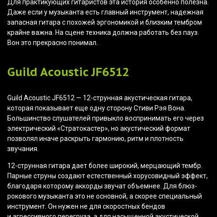
Для практикующих гитаристов эта история особенно полезна.
Даже если у музыканта есть главный инструмент, надежная
запасная гитара с похожей эргономикой и близким тембром
крайне важна. На сцене техника должна работать без пауз.
Вон это прекрасно понимал.
Guild Acoustic JF6512
Guild Acoustic JF6512 — 12-струнная акустическая гитара,
которая показывает еще одну сторону Стиви Рэя Вона.
Большинство слушателей привыкло воспринимать его через
электрический
«Стратокастер
», но акустический формат
позволял иначе раскрыть гармонию, ритм и плотность
звучания.
12-струнная гитара дает более широкий, мерцающий тембр.
Парные струны создают естественный хорусовидный эффект,
благодаря которому аккорды звучат объемнее. Для блюз-
рокового музыканта это не основной, а скорее специальный
инструмент. Он нужен не для скоростных бендов
и агрессивного перегруза, а для насыщенной акустической