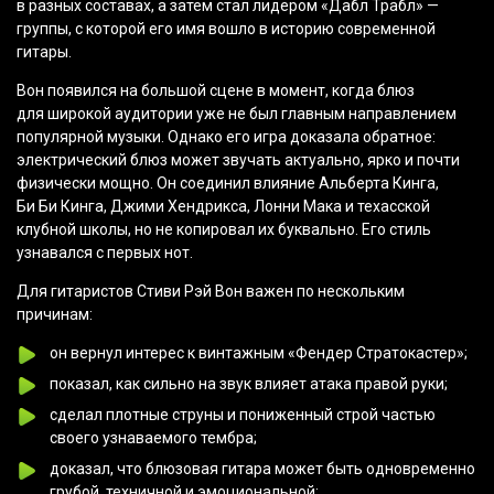
в разных составах, а затем стал лидером
«Дабл
Трабл» —
группы, с которой его имя вошло в историю современной
гитары.
Вон появился на большой сцене в момент, когда блюз
для широкой аудитории уже не был главным направлением
популярной музыки. Однако его игра доказала обратное:
электрический блюз может звучать актуально, ярко и почти
физически мощно. Он соединил влияние Альберта Кинга,
Би Би Кинга, Джими Хендрикса, Лонни Мака и техасской
клубной школы, но не копировал их буквально. Его стиль
узнавался с первых нот.
Для гитаристов Стиви Рэй Вон важен по нескольким
причинам:
он вернул интерес к винтажным
«Фендер
Стратокастер»;
показал, как сильно на звук влияет атака правой руки;
сделал плотные струны и пониженный строй частью
своего узнаваемого тембра;
доказал, что блюзовая гитара может быть одновременно
грубой, техничной и эмоциональной;