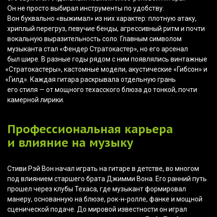
Он не просто выбирал инструменты по удобству.
Вон буквально
«выжимал
» из них характер: плотную атаку,
хриплый перегруз, певучие бенды, агрессивный ритм и почти
вокальную выразительность соло. Главным символом
музыканта стал
«Фендер
Стратокастер», но его арсенал
был шире. В разные годы рядом с ним появлялись винтажные
«Стратокастеры
», кастомные модели, акустические
«Гибсон
» и
«Гилд
». Каждая гитара раскрывала отдельную грань
его стиля — от мощного техасского блюза до тонкой, почти
камерной лирики.
Профессиональная карьера
и влияние на музыку
Стиви Рэй Вон начал играть на гитаре в детстве, во многом
под влиянием старшего брата Джимми Вона. Его ранний путь
прошел через клубы Техаса, где музыкант формировал
манеру, основанную на блюзе, рок-н-ролле, фанке и мощной
сценической подаче. До мировой известности он играл