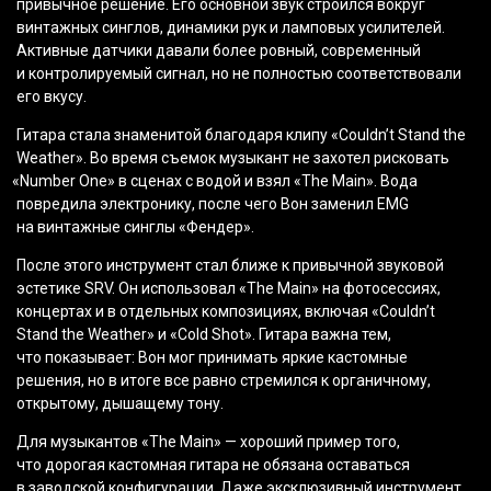
привычное решение. Его основной звук строился вокруг
винтажных синглов, динамики рук и ламповых усилителей.
Активные датчики давали более ровный, современный
и контролируемый сигнал, но не полностью соответствовали
его вкусу.
Гитара стала знаменитой благодаря клипу
«Couldn
’t Stand the
Weather». Во время съемок музыкант не захотел рисковать
«Number
One» в сценах с водой и взял
«The
Main». Вода
повредила электронику, после чего Вон заменил EMG
на винтажные синглы
«Фендер
».
После этого инструмент стал ближе к привычной звуковой
эстетике SRV. Он использовал
«The
Main» на фотосессиях,
концертах и в отдельных композициях, включая
«Couldn
’t
Stand the Weather» и
«Cold
Shot». Гитара важна тем,
что показывает: Вон мог принимать яркие кастомные
решения, но в итоге все равно стремился к органичному,
открытому, дышащему тону.
Для музыкантов
«The
Main» — хороший пример того,
что дорогая кастомная гитара не обязана оставаться
в заводской конфигурации. Даже эксклюзивный инструмент