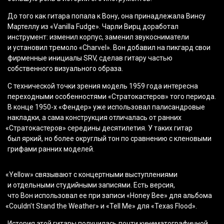
До того как гитара попала к Вону, она принадлежала Винсу
Мартеллу из
«Vanilla
Fudge». Чарли Вирц доработал
инструмент: изменил корпус, заменил звукосниматели
и установил тремоло
«Charvel
». Вон добавил на пикгард свои
фирменные инициалы SRV, сделав гитару частью
собственного визуального образа.
С технической точки зрения модель 1959 года интересна
переходными особенностями
«Стратокастеров
» того периода.
В конце 1950-х
«Фендер
» уже использовал палисандровые
накладки, а сама конструкция отличалась от ранних
«Стратокастеров
» середины десятилетия. У таких гитар
был яркий, но более округлый тон по сравнению с кленовыми
грифами ранних моделей.
«Yellow
» связывают с концертными выступлениями
и отдельными студийными записями. Есть версия,
что Вон использовал ее при записи
«Honey
Bee» для альбома
«Couldn
’t Stand the Weather» и
«Tell
Me» для
«Texas
Flood».
История этой гитары получилась почти кинематографичной.