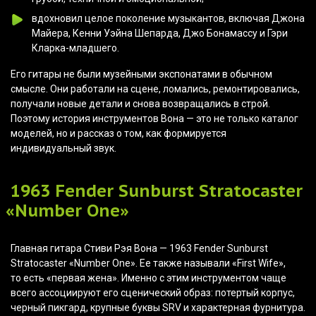
вдохновил целое поколение музыкантов, включая Джона
Майера, Кенни Уэйна Шепарда, Джо Бонамассу и Гэри
Кларка-младшего.
Его гитары не были музейными экспонатами в обычном
смысле. Они работали на сцене, ломались, ремонтировались,
получали новые детали и снова возвращались в строй.
Поэтому история инструментов Вона — это не только каталог
моделей, но и рассказ о том, как формируется
индивидуальный звук.
1963 Fender Sunburst Stratocaster
«Number
One»
Главная гитара Стиви Рэя Вона — 1963 Fender Sunburst
Stratocaster
«Number
One». Ее также называли
«First
Wife»,
то есть
«первая
жена». Именно с этим инструментом чаще
всего ассоциируют его сценический образ: потертый корпус,
черный пикгард, крупные буквы SRV и характерная фурнитура.