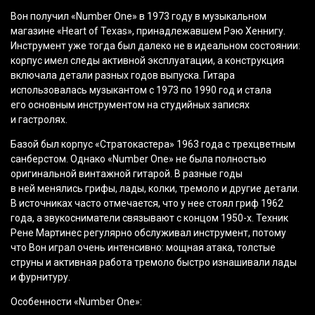
Вон получил
«Number
One» в 1973 году в музыкальном
магазине
«Heart
of Texas», принадлежавшем Рэю Хеннигу.
Инструмент уже тогда был далеко не в идеальном состоянии:
корпус имел следы активной эксплуатации, а конструкция
включала детали разных годов выпуска. Гитара
использовалась музыкантом с 1973 по 1990 год и стала
его основным инструментом на студийных записях
и гастролях.
Базой был корпус
«Стратокастера
» 1963 года с трехцветным
санберстом. Однако
«Number
One» не была полностью
оригинальной винтажной гитарой. В разные годы
в ней менялись грифы, лады, колки, тремоло и другие детали.
В источниках часто отмечается, что у нее стоял гриф 1962
года, а звукосниматели связывают с концом 1950-х. Техник
Рене Мартинес регулярно обслуживал инструмент, потому
что Вон играл очень интенсивно: мощная атака, толстые
струны и активная работа тремоло быстро изнашивали лады
и фурнитуру.
Особенности
«Number
One»: