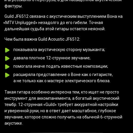
фактуры.
Guild JF6512 связана с акустическим выступлением Вона на
«MTV
Unplugged» незадолго до его гибели. Точная
дальнейшая судьба этой гитары остается неясной.
Чем была важна Guild Acoustic JF6512:
показывала акустическую сторону музыканта;
давала плотное 12-струнное звучание;
помогала иначе подать известные композиции;
расширяла представление о Воне как о гитаристе,
а не только как о мастере электрического блюза.
Такая гитара особенно интересна тем, кто ищет не просто
инструмент для аккомпанемента, а богатый акустический
тембр. 12-струнная
«Guild
» требует аккуратной настройки
и уверенной руки, но в ответ дает масштабное, глубокое
звучание, которое сложно получить на обычной 6-струнной
акустике.