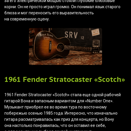
за его электрической мощью стояли глубокие блюзовые
корни. Он не просто играл громко. Он понимал язык старого
блюза и мог переносить его выразительность
на современную сцену.
1961 Fender Stratocaster
«Scotch
»
1961 Fender Stratocaster
«Scotch
» стала еще одной рабочей
гитарой Вона и запасным вариантом для
«Number
One».
Музыкант приобрел ее во время тура по восточному
побережью осенью 1985 года. Интересно, что изначально
гитара рассматривалась как приз для концерта, но Вону
она настолько понравилась, что он оставил ее себе,