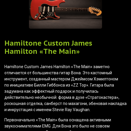
Hamiltone Custom James
Hamilton
«The
Main»
Hamiltone Custom James Hamilton
«The
Main» заметно
отличается от большинства гитар Вона. Это кастомный
инструмент, созданный мастером Джеймсом Хэмилтоном
по инициативе Билли Гиббонса из
«ZZ
Top». Гитара была
задумана как эффектный подарок и получилась
действительно необычной: форма в духе
«Стратокастера
»,
роскошная отделка, санберст по махагони, эбеновая накладка
и инкрустация с именем Stevie Ray Vaughan.
Первоначально
«The
Main» была оснащена активными
звукоснимателями EMG. Для Вона это было не совсем