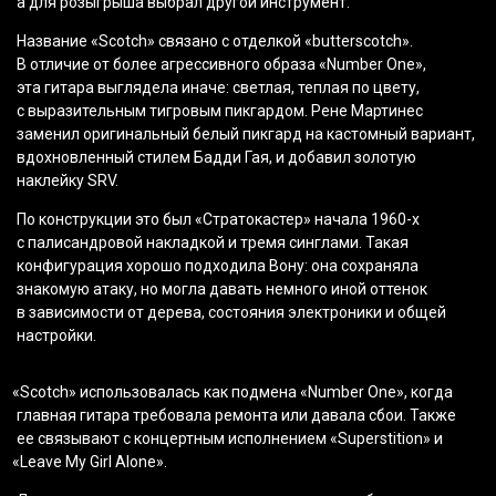
а для розыгрыша выбрал другой инструмент.
Название
«Scotch
» связано с отделкой
«butterscotch
».
В отличие от более агрессивного образа
«Number
One»,
эта гитара выглядела иначе: светлая, теплая по цвету,
с выразительным тигровым пикгардом. Рене Мартинес
заменил оригинальный белый пикгард на кастомный вариант,
вдохновленный стилем Бадди Гая, и добавил золотую
наклейку SRV.
По конструкции это был
«Стратокастер
» начала 1960-х
с палисандровой накладкой и тремя синглами. Такая
конфигурация хорошо подходила Вону: она сохраняла
знакомую атаку, но могла давать немного иной оттенок
в зависимости от дерева, состояния электроники и общей
настройки.
«Scotch
» использовалась как подмена
«Number
One», когда
главная гитара требовала ремонта или давала сбои. Также
ее связывают с концертным исполнением
«Superstition
» и
«Leave
My Girl Alone».