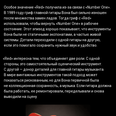
Особое значение
«Red
» получила из-за связи с
«Number
One».
В 1989 году гриф главной гитары Вона был сильно изношен
после множества замен ладов. Тогда гриф с
«Red
»
использовали, чтобы вернуть
«Number
One» в рабочее
состояние. Этот эпизод хорошо показывает, что инструменты
Вона были не статичными экспонатами, а частью живой
системы. Детали переходили с одной гитары на другую,
если это помогало сохранить нужный звук и удобство.
«Red
» интересна тем, что объединяет две роли. С одной
стороны, это самостоятельный сценический инструмент.
С другой — донор деталей для главной гитары музыканта.
В мире винтажных инструментов такой подход может
показаться рискованным, но для Вона первичной была
не коллекционная сохранность, а музыка. Если гитара должна
была работать, ее ремонтировали, переделывали и снова
выводили на сцену.