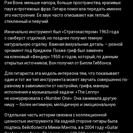
Рэя Вона: меньше напора, больше пространства, красивых
пауз и протяжных фраз. Гитара помогала передать именно
это настроение. Ее звук часто описывают как теплый,
стеклянный и певучий.
Изначально инструмент был
«Стратокастером
» 1963 года
с санберст-отделкой, но позднее получил темную
натуральную отделку. Важная визуальная деталь — резной
орнамент под бриджем. Позже гриф был заменен
на кленовый
«Фендер
» 1950-х годов, который, по данным
открытых источников, Вон получил от Билли Гиббонса.
Для гитариста эта модель интересна тем, что показывает:
один и тот же тип инструмента может звучать совершенно по-
разному в зависимости от настройки, грифа, манеры
исполнения и музыкальной задачи.
«The
Lenny»
не конкурировала с
«Number
One». Она занимала другую
нишу — более интимную, мелодичную и эмоциональную.
Отдельная часть истории связана с коллекционной
ценностью инструмента. На задней стороне гитары была
подпись бейсболиста Микки Мэнтла, а в 2004 году
«Guitar