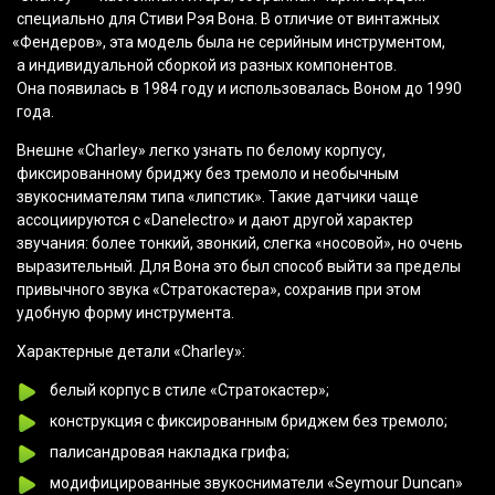
специально для Стиви Рэя Вона. В отличие от винтажных
«Фендеров
», эта модель была не серийным инструментом,
а индивидуальной сборкой из разных компонентов.
Она появилась в 1984 году и использовалась Воном до 1990
года.
Внешне
«Charley
» легко узнать по белому корпусу,
фиксированному бриджу без тремоло и необычным
звукоснимателям типа
«липстик
». Такие датчики чаще
ассоциируются с
«Danelectro
» и дают другой характер
звучания: более тонкий, звонкий, слегка
«носовой
», но очень
выразительный. Для Вона это был способ выйти за пределы
привычного звука
«Стратокастера
», сохранив при этом
удобную форму инструмента.
Характерные детали
«Charley
»:
белый корпус в стиле
«Стратокастер
»;
конструкция с фиксированным бриджем без тремоло;
палисандровая накладка грифа;
модифицированные звукосниматели
«Seymour
Duncan»