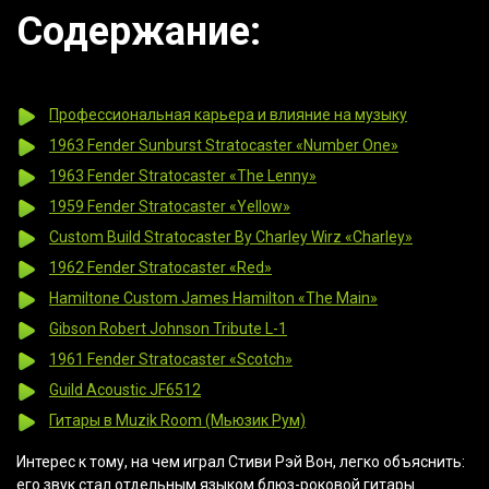
Содержание:
Профессиональная карьера и влияние на музыку
1963 Fender Sunburst Stratocaster
«Number
One»
1963 Fender Stratocaster
«The
Lenny»
1959 Fender Stratocaster
«Yellow
»
Custom Build Stratocaster By Charley Wirz
«Charley
»
1962 Fender Stratocaster
«Red
»
Hamiltone Custom James Hamilton
«The
Main»
Gibson Robert Johnson Tribute L-1
1961 Fender Stratocaster
«Scotch
»
Guild Acoustic JF6512
Гитары в Muzik Room
(Мьюзик
Рум)
Интерес к тому, на чем играл Стиви Рэй Вон, легко объяснить:
его звук стал отдельным языком блюз-роковой гитары.