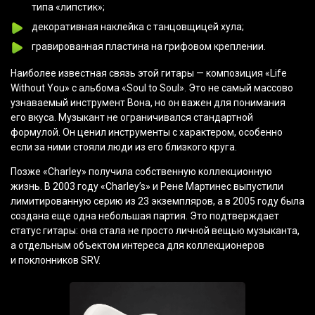
типа
«липстик
»;
декоративная наклейка с танцовщицей хула;
гравированная пластина на грифовом креплении.
Наиболее известная связь этой гитары — композиция
«Life
Without You» с альбома
«Soul
to Soul». Это не самый массово
узнаваемый инструмент Вона, но он важен для понимания
его вкуса. Музыкант не ограничивался стандартной
формулой. Он ценил инструменты с характером, особенно
если за ними стояли люди из его близкого круга.
Позже
«Charley
» получила собственную коллекционную
жизнь. В 2003 году
«Charley
’s» и Рене Мартинес выпустили
лимитированную серию из 23 экземпляров, а в 2005 году была
создана еще одна небольшая партия. Это подтверждает
статус гитары: она стала не просто личной вещью музыканта,
а отдельным объектом интереса для коллекционеров
и поклонников SRV.