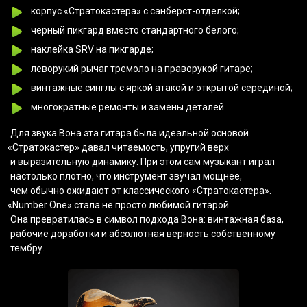
корпус
«Стратокастера
» с санберст-отделкой;
черный пикгард вместо стандартного белого;
наклейка SRV на пикгарде;
леворукий рычаг тремоло на праворукой гитаре;
винтажные синглы с яркой атакой и открытой серединой;
многократные ремонты и замены деталей.
Для звука Вона эта гитара была идеальной основой.
«Стратокастер
» давал читаемость, упругий верх
и выразительную динамику. При этом сам музыкант играл
настолько плотно, что инструмент звучал мощнее,
чем обычно ожидают от классического
«Стратокастера
».
«Number
One» стала не просто любимой гитарой.
Она превратилась в символ подхода Вона: винтажная база,
рабочие доработки и абсолютная верность собственному
тембру.