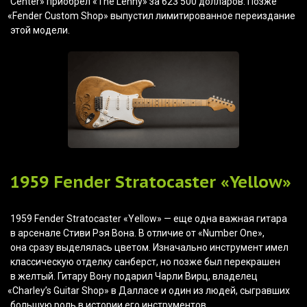
Center» приобрел
«The
Lenny» за 623 500 долларов. Позже
«Fender
Custom Shop» выпустил лимитированное переиздание
этой модели.
1959 Fender Stratocaster
«Yellow
»
1959 Fender Stratocaster
«Yellow
» — еще одна важная гитара
в арсенале Стиви Рэя Вона. В отличие от
«Number
One»,
она сразу выделялась цветом. Изначально инструмент имел
классическую отделку санберст, но позже был перекрашен
в желтый. Гитару Вону подарил Чарли Вирц, владелец
«Charley
’s Guitar Shop» в Далласе и один из людей, сыгравших
большую роль в истории его инструментов.