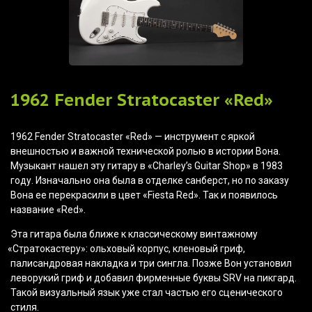
1962 Fender Stratocaster
«Red
»
1962 Fender Stratocaster
«Red
» — инструмент с яркой
внешностью и важной технической ролью в истории Вона.
Музыкант нашел эту гитару в
«Charley
’s Guitar Shop» в 1983
году. Изначально она была в отделке санберст, но по заказу
Вона ее перекрасили в цвет
«Fiesta
Red». Так и появилось
название
«Red
».
Эта гитара была ближе к классическому винтажному
«Стратокастеру
»: ольховый корпус, кленовый гриф,
палисандровая накладка и три сингла. Позже Вон установил
леворукий гриф и добавил фирменные буквы SRV на пикгард.
Такой визуальный язык уже стал частью его сценического
стиля.