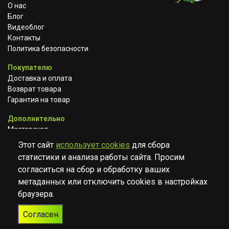
О нас
Блог
Видеоблог
Контакты
Политика безопасности
Покупателю
Доставка и оплата
Возврат товара
Гарантия на товар
Дополнительно
Мастерская
Сотрудничество
Этот сайт
использует cookies
для сбора
статистики и анализа работы сайта. Просим
ВКОНТАКТЕ
АВИТО
TELEGRAM
согласиться на сбор и обработку ваших
YOUTUBE
метаданных или отключить cookies в настройках
браузера.
© Музыкальный магазин Muzik Room, 2023-2026
Согласен
Разработка
Дизайн
ORIGINAL
TANYA HAYDEN