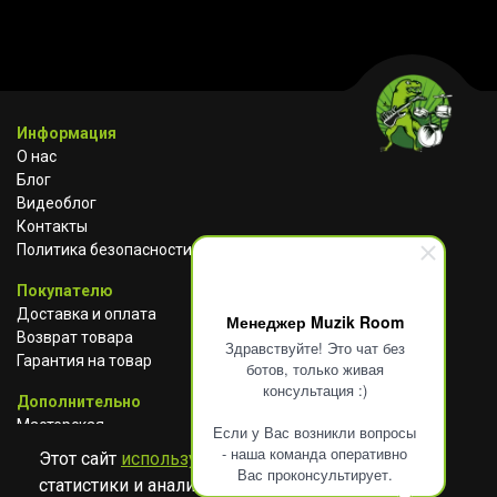
Информация
О нас
Блог
Видеоблог
Контакты
Политика безопасности
Покупателю
Доставка и оплата
Менеджер Muzik Room
Возврат товара
Здравствуйте! Это чат без
Гарантия на товар
ботов, только живая
консультация :)
Дополнительно
Мастерская
Если у Вас возникли вопросы
Сотрудничество
- наша команда оперативно
Этот сайт
использует cookies
для сбора
Вас проконсультирует.
статистики и анализа работы сайта. Просим