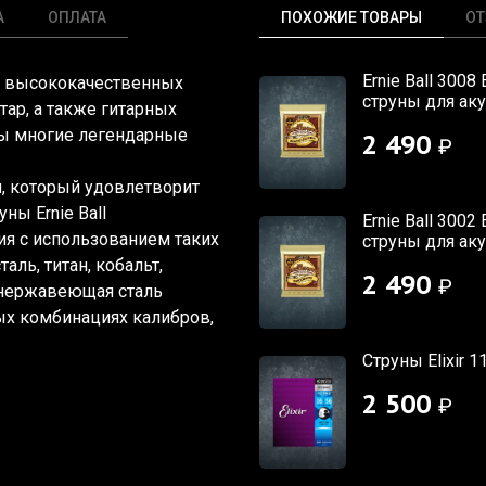
А
ОПЛАТА
ПОХОЖИЕ ТОВАРЫ
О
Ernie Ball 3008
ву высококачественных
струны для ак
итар, а также гитарных
аны многие легендарные
2 490
₽
он, который удовлетворит
ны Ernie Ball
Ernie Ball 3002
ия с использованием таких
струны для ак
аль, титан, кобальт,
2 490
₽
 нержавеющая сталь
х комбинациях калибров,
Струны Elixir 1
2 500
₽