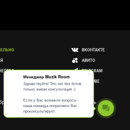
ЕЛЬНО
ВКОНТАКТЕ
АЯ
АВИТО
ЧЕСТВО
TELEGRAM
Менеджер Muzik Room
YOUTUBE
Здравствуйте! Это чат без ботов,
только живая консультация :)
Если у Вас возникли вопросы -
и обработку ваших метаданных или отключить
наша команда оперативно Вас
проконсультирует.
Разработка
Дизайн
ORIGINAL
TANYA HAYDEN