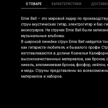
О ТОВАРЕ
ХАРАКТЕРИСТИКИ
ДОСТАВК
Ernie Ball — это мировой лидер по производст
струн акустических гитар, электрогитар и бас-г
аксессуаров. На струнах Ernie Ball были запис
музыкальные альбомы.
В широкой линейке струн Ernie Ball найдется т
как гитариста-любителя, и бывалого профи. Стру
изготавливаются в долине Коачелья Калифорн
высококачественных материалов, как бронза, ст
никель, алюминиевая бронза, фосфор, нейлон,
и медь. Струны представлены во всевозможны
материалов и наборов.