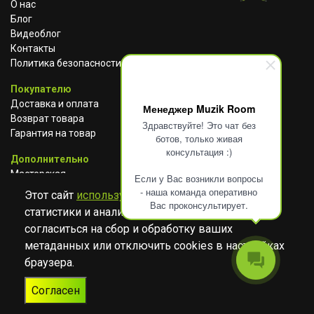
О нас
Блог
Видеоблог
Контакты
Политика безопасности
Покупателю
Доставка и оплата
Менеджер Muzik Room
Возврат товара
Здравствуйте! Это чат без
Гарантия на товар
ботов, только живая
консультация :)
Дополнительно
Мастерская
Если у Вас возникли вопросы
Сотрудничество
- наша команда оперативно
Этот сайт
использует cookies
для сбора
Вас проконсультирует.
статистики и анализа работы сайта. Просим
ВКОНТАКТЕ
АВИТО
TELEGRAM
согласиться на сбор и обработку ваших
YOUTUBE
метаданных или отключить cookies в настройках
браузера.
© Музыкальный магазин Muzik Room, 2023-2026
Согласен
Разработка
Дизайн
ORIGINAL
TANYA HAYDEN