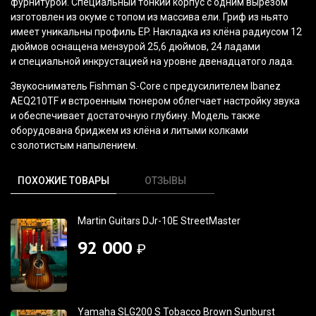
фурнитурой. Специальный тонкий корпус с одним вырезом
изготовлен из окуме с топом из массива ели. Гриф из ньято
имеет уникальны профиль EP. Накладка из клёна радиусом 12
дюймов оснащена мензурой 25,6 дюймов, 24 ладами
и специальной инкрустацией на уровне двенадцатого лада.
Звукосниматель Fishman S-Core с предусилителем Ibanez
AEQ210TF и встроенным тюнером облегчает настройку звука
и обеспечивает достаточную глубину. Модель также
оборудована бриджем из клёна и литыми колками
с золотистым напылением.
ПОХОЖИЕ ТОВАРЫ
ОТЗЫВЫ
Martin Guitars DJr-10E StreetMaster
92 000
₽
Yamaha SLG200 S Tobacco Brown Sunburst