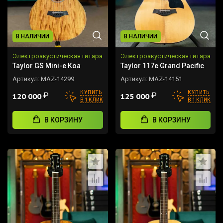
В НАЛИЧИИ
В НАЛИЧИИ
Электроакустическая гитара
Электроакустическая гитара
Taylor GS Mini-e Koa
Taylor 117e Grand Pacific
Артикул:
MAZ-14299
Артикул:
MAZ-14151
КУПИТЬ
КУПИТЬ
₽
₽
120 000
125 000
В 1 КЛИК
В 1 КЛИК
В КОРЗИНУ
В КОРЗИНУ