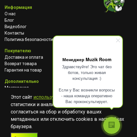
Информация
О нас
Блог
Видеоблог
Контакты
Политика безопасности
Покупателю
Доставка и оплата
Менеджер Muzik Room
Возврат товара
Здравствуйте! Это чат без
Гарантия на товар
ботов, только живая
консультация :)
Дополнительно
Мастерская
Если у Вас возникли вопросы
Сотрудничество
- наша команда оперативно
Этот сайт
использует cookies
для сбора
Вас проконсультирует.
статистики и анализа работы сайта. Просим
ВКОНТАКТЕ
АВИТО
TELEGRAM
согласиться на сбор и обработку ваших
YOUTUBE
метаданных или отключить cookies в настройках
браузера.
© Музыкальный магазин Muzik Room, 2023-2026