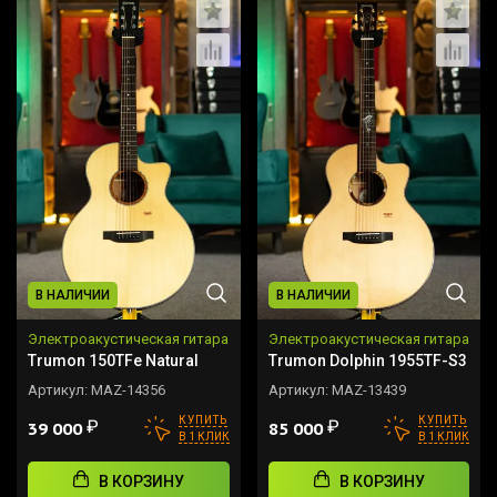
В НАЛИЧИИ
В НАЛИЧИИ
Электроакустическая гитара
Электроакустическая гитара
Trumon 150TFe Natural
Trumon Dolphin 1955TF-S3
Артикул:
MAZ-14356
Артикул:
MAZ-13439
КУПИТЬ
КУПИТЬ
₽
₽
39 000
85 000
В 1 КЛИК
В 1 КЛИК
В КОРЗИНУ
В КОРЗИНУ