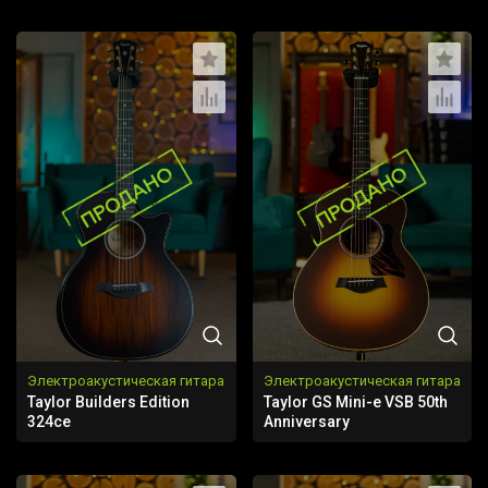
Электроакустическая гитара
Электроакустическая гитара
Taylor Builders Edition
Taylor GS Mini-e VSB 50th
324ce
Anniversary