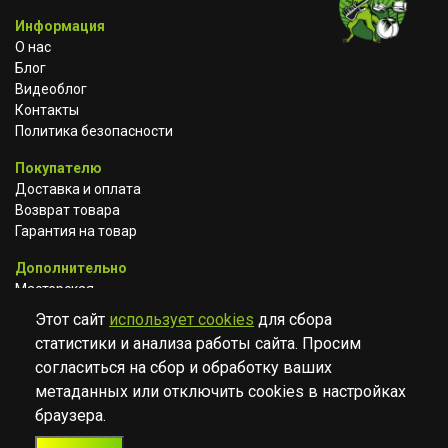
Информация
О нас
Блог
Видеоблог
Контакты
Политика безопасности
Покупателю
Доставка и оплата
Возврат товара
Гарантия на товар
Дополнительно
Мастерская
Сотрудничество
Этот сайт
использует cookies
для сбора
статистики и анализа работы сайта. Просим
ВКОНТАКТЕ
АВИТО
TELEGRAM
согласиться на сбор и обработку ваших
YOUTUBE
метаданных или отключить cookies в настройках
браузера.
© Музыкальный магазин Muzik Room, 2023-2026