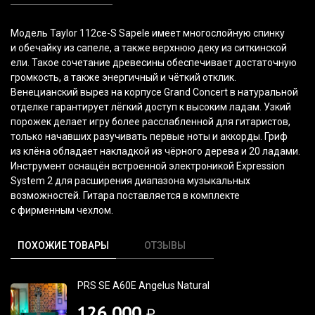
Модель
Taylor 112ce-S Sapele
имеет многослойную спинку
и обечайку из сапеле, а также верхнюю деку из ситкинской
ели. Такое сочетание древесины обеспечивает достаточную
громкость, а также энергичный и чёткий отклик.
Венецианский вырез на корпусе
Grand Concert
в натуральной
отделке гарантирует лёгкий доступ к высоким ладам. Узкий
порожек делает игру более расслабленной для гитаристов,
только начавших разучивать первые ноты и аккорды. Гриф
из клёна обладает накладкой из чёрного дерева и 20 ладами.
Инструмент оснащён встроенной электроникой
Expression
System 2
для расширения диапазона музыкальных
возможностей. Гитара поставляется в комплекте
с фирменным чехлом.
ПОХОЖИЕ ТОВАРЫ
ОТЗЫВЫ
PRS SE A60E Angelus Natural
126 000
₽