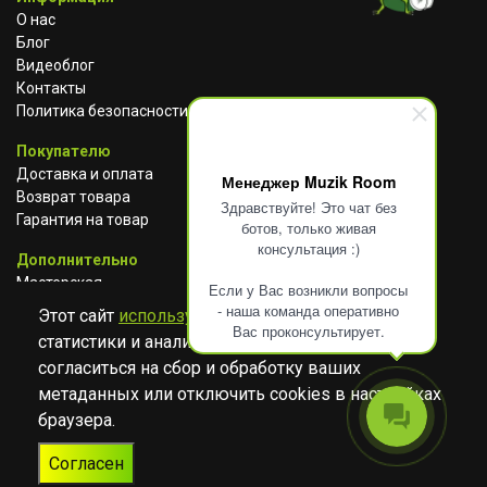
О нас
Блог
Видеоблог
Контакты
Политика безопасности
Покупателю
Доставка и оплата
Менеджер Muzik Room
Возврат товара
Здравствуйте! Это чат без
Гарантия на товар
ботов, только живая
консультация :)
Дополнительно
Мастерская
Если у Вас возникли вопросы
Сотрудничество
- наша команда оперативно
Этот сайт
использует cookies
для сбора
Вас проконсультирует.
статистики и анализа работы сайта. Просим
ВКОНТАКТЕ
АВИТО
TELEGRAM
согласиться на сбор и обработку ваших
YOUTUBE
метаданных или отключить cookies в настройках
браузера.
© Музыкальный магазин Muzik Room, 2023-2026
Согласен
Разработка
Дизайн
ORIGINAL
TANYA HAYDEN