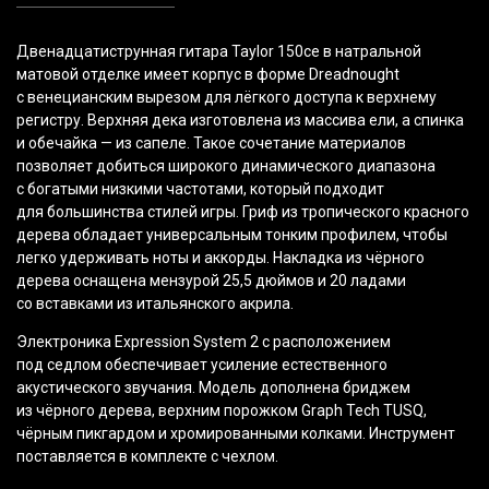
Двенадцатиструнная гитара Taylor 150ce в натральной
матовой отделке имеет корпус в форме Dreadnought
с венецианским вырезом для лёгкого доступа к верхнему
регистру. Верхняя дека изготовлена из массива ели, а спинка
и обечайка — из сапеле. Такое сочетание материалов
позволяет добиться широкого динамического диапазона
с богатыми низкими частотами, который подходит
для большинства стилей игры. Гриф из тропического красного
дерева обладает универсальным тонким профилем, чтобы
легко удерживать ноты и аккорды. Накладка из чёрного
дерева оснащена мензурой 25,5 дюймов и 20 ладами
со вставками из итальянского акрила.
Электроника Expression System 2 с расположением
под седлом обеспечивает усиление естественного
акустического звучания. Модель дополнена бриджем
из чёрного дерева, верхним порожком Graph Tech TUSQ,
чёрным пикгардом и хромированными колками. Инструмент
поставляется в комплекте с чехлом.