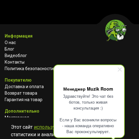
Информация
О нас
Блог
Видеоблог
Контакты
Политика безопасности
Покупателю
Доставка и оплата
Менеджер Muzik Room
Возврат товара
Здравствуйте! Это чат без
Гарантия на товар
ботов, только живая
консультация :)
Дополнительно
Мастерская
Если у Вас возникли вопросы
Сотрудничество
- наша команда оперативно
Этот сайт
использует cookies
для сбора
Вас проконсультирует.
статистики и анализа работы сайта. Просим
ВКОНТАКТЕ
АВИТО
TELEGRAM