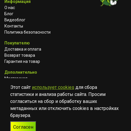
Информация
О нас
Блог
Видеоблог
Контакты
Политика безопасности
Покупателю
Доставка и оплата
Возврат товара
Гарантия на товар
Дополнительно
Мастерская
Сотрудничество
Этот сайт
использует cookies
для сбора
статистики и анализа работы сайта. Просим
ВКОНТАКТЕ
АВИТО
TELEGRAM
согласиться на сбор и обработку ваших
YOUTUBE
метаданных или отключить cookies в настройках
браузера.
© Музыкальный магазин Muzik Room, 2023-2026
Согласен
Разработка
Дизайн