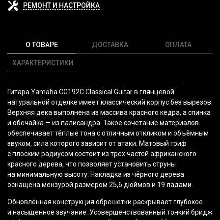
РЕМОНТ И НАСТРОЙКА
О ТОВАРЕ
ДОСТАВКА
ОПЛАТА
ХАРАКТЕРИСТИКИ
Гитара Yamaha CG192C Classical Guitar в глянцевой
натуральной отделке имеет классический корпус без вырезов.
Верхняя дека выполнена из массива красного кедра, а спинка
и обечайка — из палисандра. Такое сочетание материалов
обеспечивает тёплые тона с отличным откликом и объёмным
звуком, сила которого зависит от атаки. Матовый гриф
с плоским радиусом состоит из трёх частей африканского
красного дерева, что позволяет установить струны
на минимальную высоту. Накладка из чёрного дерева
оснащена мензурой размером 25,6 дюймов и 19 ладами.
Обновлённая конструкция обрешетки раскрывает глубокое
и насыщенное звучание. Усовершенствованный тонкий бридж