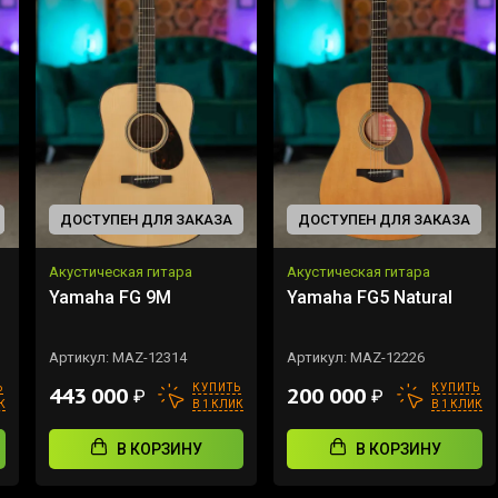
ДОСТУПЕН ДЛЯ ЗАКАЗА
ДОСТУПЕН ДЛЯ ЗАКАЗА
Акустическая гитара
Акустическая гитара
Yamaha FG 9M
Yamaha FG5 Natural
Артикул:
MAZ-12314
Артикул:
MAZ-12226
Ь
КУПИТЬ
КУПИТЬ
443 000
200 000
₽
₽
К
В 1 КЛИК
В 1 КЛИК
В КОРЗИНУ
В КОРЗИНУ