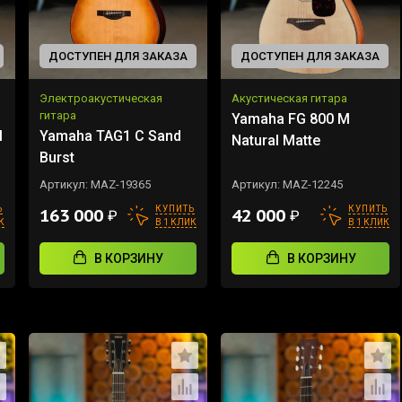
ДОСТУПЕН ДЛЯ ЗАКАЗА
ДОСТУПЕН ДЛЯ ЗАКАЗА
Электроакустическая
Акустическая гитара
гитара
Yamaha FG 800 M
l
Yamaha TAG1 C Sand
Natural Matte
Burst
Артикул:
MAZ-19365
Артикул:
MAZ-12245
Ь
КУПИТЬ
КУПИТЬ
163 000
42 000
₽
₽
К
В 1 КЛИК
В 1 КЛИК
В КОРЗИНУ
В КОРЗИНУ