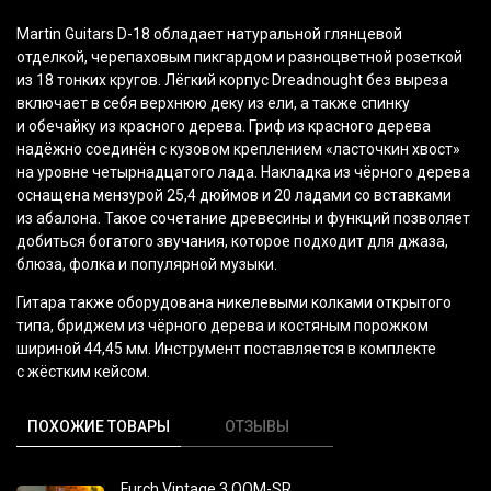
Martin Guitars D-18 обладает натуральной глянцевой
отделкой, черепаховым пикгардом и разноцветной розеткой
из 18 тонких кругов. Лёгкий корпус Dreadnought без выреза
включает в себя верхнюю деку из ели, а также спинку
и обечайку из красного дерева. Гриф из красного дерева
надёжно соединён с кузовом креплением
«ласточкин
хвост»
на уровне четырнадцатого лада. Накладка из чёрного дерева
оснащена мензурой 25,4 дюймов и 20 ладами со вставками
из абалона. Такое сочетание древесины и функций позволяет
добиться богатого звучания, которое подходит для джаза,
блюза, фолка и популярной музыки.
Гитара также оборудована никелевыми колками открытого
типа, бриджем из чёрного дерева и костяным порожком
шириной 44,45 мм. Инструмент поставляется в комплекте
с жёстким кейсом.
ПОХОЖИЕ ТОВАРЫ
ОТЗЫВЫ
Furch Vintage 3 OOM-SR