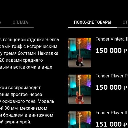
А
ОПЛАТА
ПОХОЖИЕ ТОВАРЫ
О
Fender Vintera 
r в глянцевой отделке Sienna
новый гриф с историческим
150 000
₽
ву тремя болтами. Накладка
20 ладами среднего
овыми вставками в виде
Fender Player 
150 000
₽
кой воспроизводят
ение простое: через
 основного тона. Модель
ой 38 мм, механизмом
Fender Player I
ми и бриджем в винтажном
ой фурнитурой.
151 000
₽