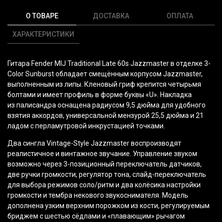
О ТОВАРЕ
ДОСТАВКА
ОПЛАТА
ХАРАКТЕРИСТИКИ
Гитара Fender MIJ Traditional Late 60s Jazzmaster в отделке 3-
Color Sunburst обладает смещённым корпусом Jazzmaster,
выполненным из липы. Кленовый гриф крепится четырьмя
болтами и имеет профиль в форме буквы
«U
». Накладка
из палисандра оснащена радиусом 9,5 дюйма для удобного
взятия аккордов, универсальной мензурой 25,5 дюйма и 21
ладом с перламутровой инкрустацией точками.
Два сингла Vintage-Style Jazzmaster воспроизводят
реалистичное и винтажное звучание. Управление звуком
возможно через 3-позиционный переключатель датчиков,
две ручки громкости, регулятор тона, слайд-переключатель
для выбора режимов соло/ритм и два колёсика настройки
громкости и тембра некового звукоснимателя. Модель
дополнена узким верхним порожком из кости, регулируемым
бриджем с шестью сёдлами и
«плавающим
» рычагом