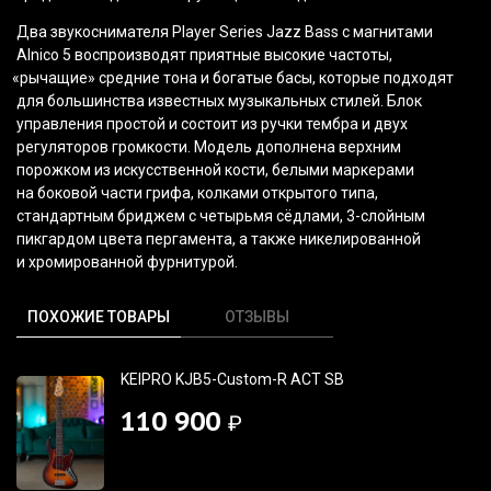
Два звукоснимателя Player Series Jazz Bass с магнитами
Alnico 5 воспроизводят приятные высокие частоты,
«рычащие
» средние тона и богатые басы, которые подходят
для большинства известных музыкальных стилей. Блок
управления простой и состоит из ручки тембра и двух
регуляторов громкости. Модель дополнена верхним
порожком из искусственной кости, белыми маркерами
на боковой части грифа, колками открытого типа,
стандартным бриджем с четырьмя сёдлами, 3-слойным
пикгардом цвета пергамента, а также никелированной
и хромированной фурнитурой.
ПОХОЖИЕ ТОВАРЫ
ОТЗЫВЫ
KEIPRO KJB5-Custom-R ACT SB
110 900
₽