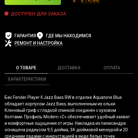
В 1 КЛИК
ДОСТУПЕН ДЛЯ ЗАКАЗА
ГАРАНТИЯ
ГДЕ МЫ НАХОДИМСЯ
РЕМОНТ И НАСТРОЙКА
О ТОВАРЕ
ДОСТАВКА
ОПЛАТА
ХАРАКТЕРИСТИКИ
Бас Fender Player II Jazz Bass RW в отделке Aquatone Blue
обладает корпусом Jazz Bass, выполненным из ольхи.
Кленовый гриф с гладкой спинкой соединён с кузовом
болтами. Профиль Modern
«C
» обеспечивает удобный захват
и комфортные ощущения от игры. Накладка из палисандра
оснащена радиусом 9,5 дюйма, 34-дюймовой мензурой и 20
средними ладами с инкрустацией в виде белых точек.