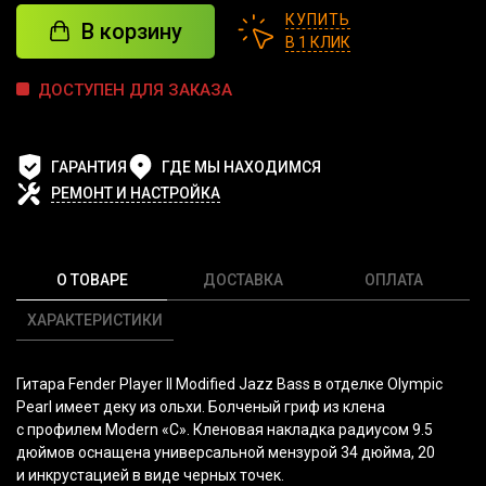
КУПИТЬ
В корзину
В 1 КЛИК
ДОСТУПЕН ДЛЯ ЗАКАЗА
ГАРАНТИЯ
ГДЕ МЫ НАХОДИМСЯ
РЕМОНТ И НАСТРОЙКА
О ТОВАРЕ
ДОСТАВКА
ОПЛАТА
ХАРАКТЕРИСТИКИ
Гитара Fender Player II Modified Jazz Bass в отделке
Olympic
Pearl
имеет деку из ольхи. Болченый гриф из клена
с профилем Modern
«C
». Кленовая накладка радиусом 9.5
дюймов оснащена универсальной мензурой 34 дюйма, 20
и инкрустацией в виде черных точек.