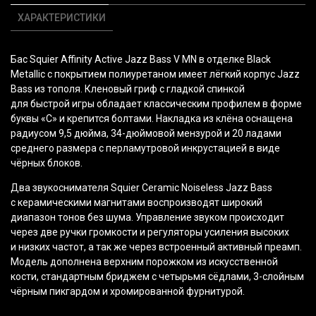
ХАРАКТЕРИСТИКИ
Бас Squier Affinity Active Jazz Bass V MN в отделке Black
Metallic с покрытием полиуретаном имеет лёгкий корпус Jazz
Bass из тополя. Кленовый гриф с гладкой спинкой
для быстрой игры обладает классическим профилем в форме
буквы
«С
» и крепится болтами. Накладка из клёна оснащена
радиусом 9,5 дюйма, 34-дюймовой мензурой и 20 ладами
среднего размера с перламутровой инкрустацией в виде
чёрных блоков.
Два звукоснимателя Squier Ceramic Noiseless Jazz Bass
с керамическими магнитами воспроизводят широкий
диапазон тонов без шума. Управление звуком происходит
через две ручки громкости и регуляторы усиления высоких
и низких частот, а так же через встроенный активный преамп.
Модель дополнена верхним порожком из искусственной
кости, стандартным бриджем с четырьмя сёдлами, 3-слойным
чёрным пикгардом и хромированной фурнитурой.