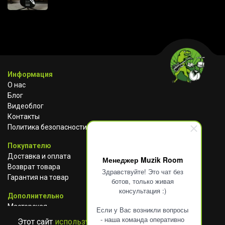
Информация
О нас
Блог
Видеоблог
Контакты
Политика безопасности
Покупателю
Доставка и оплата
Менеджер Muzik Room
Возврат товара
Здравствуйте! Это чат без
Гарантия на товар
ботов, только живая
консультация :)
Дополнительно
Мастерская
Если у Вас возникли вопросы
Сотрудничество
- наша команда оперативно
Этот сайт
использует cookies
для сбора