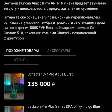
Seymour Duncan Alnico II Pro APH-1N у нека придаёт звучанию
теплоту и шелковистость с продолжительным сустейном.
Гитара также оснащена 5-позиционным переключателем,
ручками регулировки тембра и громкости с потенциометром
низкого трения 500K EVH Bourns, бриджем тремоло Gotoh
Custom 510, локовыми колками Charvel и позолоченной
фурнитурой.
ПОХОЖИЕ ТОВАРЫ
АКСЕССУАРЫ
ОТЗЫВЫ
Schecter C-7 Pro Aqua Burst
135 000
₽
Jackson Pro Plus Series DKA Dinky Indigo Blue