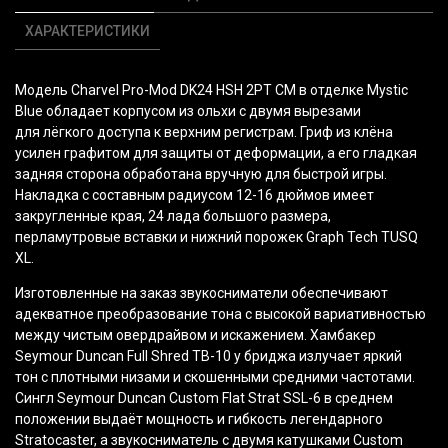
ХАРАКТЕРИСТИКИ
Модель Charvel Pro-Mod DK24 HSH 2PT CM в отделке Mystic
Blue обладает корпусом из ольхи с двумя вырезами
для лёгкого доступа к верхним регистрам. Гриф из клёна
усилен графитом для защиты от деформации, а его гладкая
задняя сторона обработана вручную для быстрой игры.
Накладка с составным радиусом 12-16 дюймов имеет
закругленные края, 24 лада большого размера,
перламутровые вставки и нижний порожек Graph Tech TUSQ
XL.
Изготовленные на заказ звукосниматели обеспечивают
адекватное преобразование тона с высокой вариативностью
между чистым овердрайвом и искажением. Хамбакер
Seymour Duncan Full Shred TB-10 у бриджа излучает яркий
тон с плотными низами и скошенными средними частотами.
Сингл Seymour Duncan Custom Flat Strat SSL-6 в среднем
положении выдаёт мощность и гибкость легендарного
Stratocaster, а звукосниматель с двумя катушками Custom